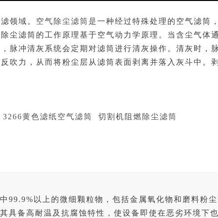
过滤领域。
空气除尘滤筒
是
一种经过特殊处理的空气滤筒
房除尘滤筒的工作原理基于空气动力学原理。当含尘气体
通，脉冲清灰系统会定期对滤筒进行清灰操作。清灰时，
和反吹力，从而将粉尘层从滤筒表面剥离并落入灰斗中。
3266黄色滤纸空气滤筒
切割机阻燃除尘滤筒
中99.9%以上的微细颗粒物，包括金属氧化物和磨料粉
保其具备高耐温及抗腐蚀特性，使设备即使在恶劣环境下