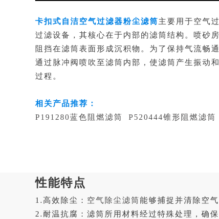
卡扣式自洁空气过滤器粉尘滤筒
主要用于空气
过滤设备，其核心在于内部的滤筒结构。喷砂
阻挡在滤筒表面形成沉积物。为了保持气流畅
通过脉冲阀喷吹至滤筒内部，使滤筒产生振动
过程。
相关产品推荐：
P191280蓝色阻燃滤筒
P520444锥形阻燃滤筒
性能特点
1.高效除尘：
空气除尘滤筒
能够捕捉并清除空气
2.耐温抗腐：滤筒所用材料经过特殊处理，确