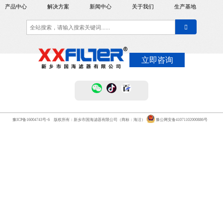
产品中心
解决方案
新闻中心
关于我们
生产基地
立即咨询
豫ICP备16004743号-6
版权所有：新乡市国海滤器有限公司（商标：海洁）
豫公网安备41071102000886号
关注官方微
关注官方抖音
关注百家
信平台
平台
号，查看更
多