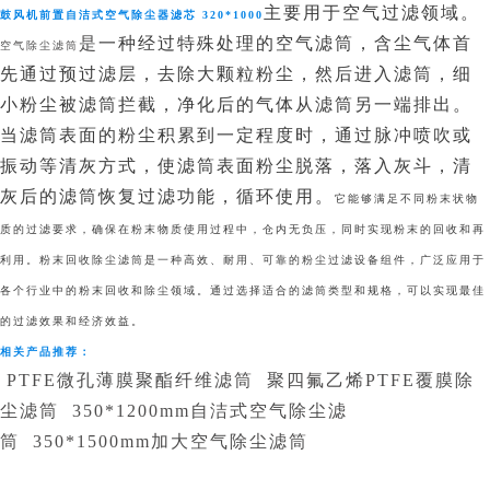
主要用于空气过滤领域。
鼓风机前置自洁式空气除尘器滤芯 320*1000
是
一种经过特殊处理的空气滤筒，含尘气体首
空气除尘滤筒
先通过预过滤层，去除大颗粒粉尘，然后进入滤筒，细
小粉尘被滤筒拦截，净化后的气体从滤筒另一端排出。
当滤筒表面的粉尘积累到一定程度时，通过脉冲喷吹或
振动等清灰方式，使滤筒表面粉尘脱落，落入灰斗，清
灰后的滤筒恢复过滤功能，循环使用。
它能够满足不同粉末状物
质的过滤要求，确保在粉末物质使用过程中，仓内无负压，同时实现粉末的回收和再
利用。粉末回收除尘滤筒是一种高效、耐用、可靠的粉尘过滤设备组件，广泛应用于
各个行业中的粉末回收和除尘领域。通过选择适合的滤筒类型和规格，可以实现最佳
的过滤效果和经济效益。
相关产品推荐：
PTFE微孔薄膜聚酯纤维滤筒
聚四氟乙烯PTFE覆膜除
尘滤筒
350*1200mm自洁式空气除尘滤
筒
350*1500mm加大空气除尘滤筒