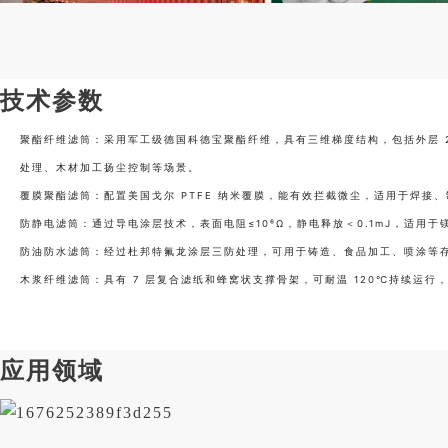
技术参数
聚酯纤维滤筒：采用军工级德国科德宝聚酯纤维，具有三维梯度结构，包括外层 25
处理、木材加工扬尘控制等场景。
覆膜聚酯滤筒：配置美国戈尔 PTFE 纳米覆膜，能有效拦截微尘，适用于焊接
防静电滤筒：通过导电涂层技术，表面电阻≤10⁶Ω，静电释放＜0.1mJ，适
防油防水滤筒：经过杜邦特氟龙涂层三防处理，可用于铸造、食品加工、喷涂等
木浆纤维滤筒：具有 7 层复合滤纸和蜂窝状支撑骨架，可耐温 120℃持续运行，
应用领域