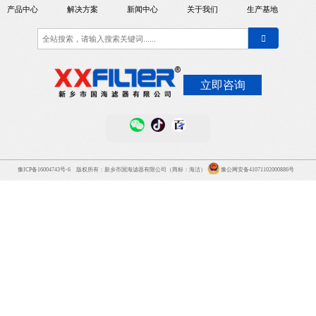
产品中心
解决方案
新闻中心
关于我们
生产基地
立即咨询
豫ICP备16004743号-6
版权所有：新乡市国海滤器有限公司（商标：海洁）
豫公网安备41071102000886号
关注官方微
关注官方抖音
关注百家
信平台
平台
号，查看更
多