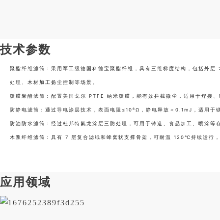
技术参数
聚酯纤维滤筒：采用军工级德国科德宝聚酯纤维，具有三维梯度结构，包括外层 25
处理、木材加工扬尘控制等场景。
覆膜聚酯滤筒：配置美国戈尔 PTFE 纳米覆膜，能有效拦截微尘，适用于焊接
防静电滤筒：通过导电涂层技术，表面电阻≤10⁶Ω，静电释放＜0.1mJ，适
防油防水滤筒：经过杜邦特氟龙涂层三防处理，可用于铸造、食品加工、喷涂等
木浆纤维滤筒：具有 7 层复合滤纸和蜂窝状支撑骨架，可耐温 120℃持续运行，
应用领域