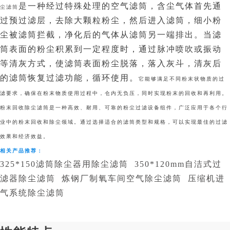
是
一种经过特殊处理的空气滤筒，含尘气体首先通
尘滤筒
过预过滤层，去除大颗粒粉尘，然后进入滤筒，细小粉
尘被滤筒拦截，净化后的气体从滤筒另一端排出。当滤
筒表面的粉尘积累到一定程度时，通过脉冲喷吹或振动
等清灰方式，使滤筒表面粉尘脱落，落入灰斗，清灰后
的滤筒恢复过滤功能，循环使用。
它能够满足不同粉末状物质的过
滤要求，确保在粉末物质使用过程中，仓内无负压，同时实现粉末的回收和再利用。
粉末回收除尘滤筒是一种高效、耐用、可靠的粉尘过滤设备组件，广泛应用于各个行
业中的粉末回收和除尘领域。通过选择适合的滤筒类型和规格，可以实现最佳的过滤
效果和经济效益。
相关产品推荐：
325*150滤筒除尘器用除尘滤筒
350*120mm自洁式过
滤器除尘滤筒
炼钢厂制氧车间空气除尘滤筒
压缩机进
气系统除尘滤筒