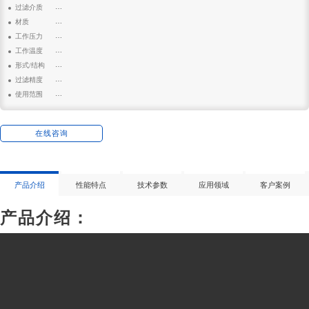
: 350*660mm
过滤介质
: 空气
材质
: 聚酯纤维
工作压力
: 0.4mpa
工作温度
: 10-80℃
形式/结构
: 折叠
过滤精度
: 1μm
使用范围
: 空分行业、食品、生化、饮料、电子行业、化纤纺织工业等
在线咨询
产品介绍
性能特点
技术参数
应用领域
客户案例
产品介绍：