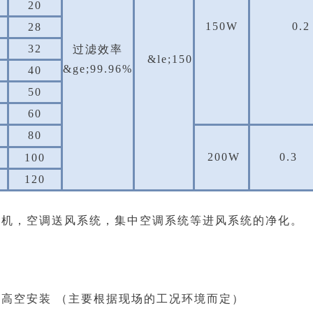
20
150W
0.2
28
32
过滤效率
&le;150
&ge;99.96%
40
50
60
80
200W
0.3
100
120
油机，空调送风系统，集中空调系统等进风系统的净化。
高空安装 （主要根据现场的工况环境而定）