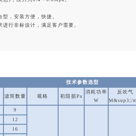
组合型，安装方便，快捷。
要求进行非标设计，满足客户需要。
技术参数选型
消耗功率
反吹气
滤筒数量
规格
初阻损Pa
W
M&sup3;/m
9
12
16