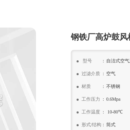
钢铁厂高炉鼓风
型号
: 自洁式空
过滤介质
: 空气
材质
: 不锈钢
工作压力
: 0.6Mpa
工作温度
: 10-80℃
形式/结构
: 筒式