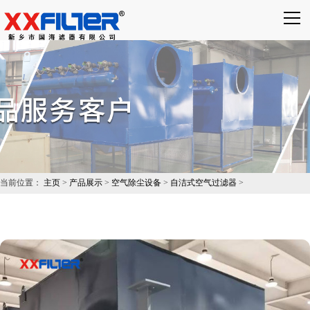
×
搜索
当前位置：
主页
>
产品展示
>
空气除尘设备
>
自洁式空气过滤器
>