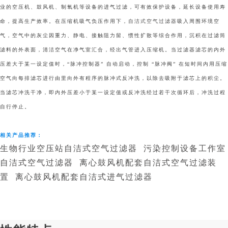
业的空压机、鼓风机、制氧机等设备的进气过滤，可有效保护设备，延长设备使用寿
命，提高生产效率。在压缩机吸气负压作用下，
自洁式空气过滤器
吸入周围环境空
气，空气中的灰尘因重力、静电、接触阻力留、惯性扩散等综合作用，沉积在过滤筒
滤料的外表面，清洁空气在净气室汇合，经出气管进入压缩机。当过滤器滤芯的内外
压差大于某一设定值时，“脉冲控制器” 自动启动，控制 “脉冲阀” 在短时间内用压缩
空气向每排滤芯进行由里向外有程序的脉冲式反冲洗，以除去吸附于滤芯上的积尘。
当滤芯冲洗干净，即内外压差小于某一设定值或反冲洗经过若干次循环后，冲洗过程
自行停止。
相关产品推荐：
生物行业空压站自洁式空气过滤器
污染控制设备工作室
自洁式空气过滤器
离心鼓风机配套自洁式空气过滤装
置
离心鼓风机配套自洁式进气过滤器