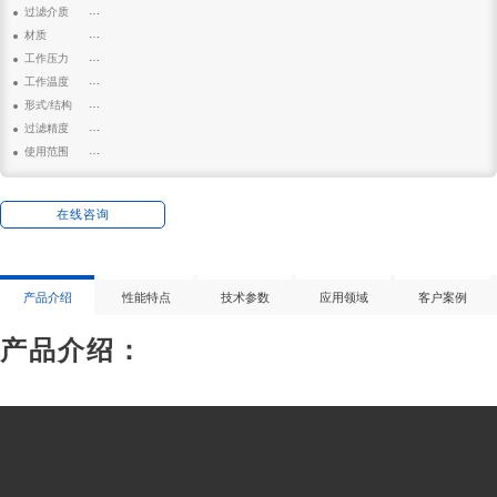
: GHZK-800
过滤介质
: 空气
材质
: 碳钢
工作压力
: 0.4mpa
工作温度
: 10-80℃
形式/结构
: 立式
过滤精度
: 1μm
使用范围
: 空分行业、食品、生化、饮料、电子行业、化纤纺织工业等
在线咨询
产品介绍
性能特点
技术参数
应用领域
客户案例
产品介绍：