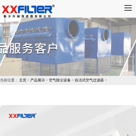
×
搜索
当前位置：
主页
>
产品展示
>
空气除尘设备
>
自洁式空气过滤器
>