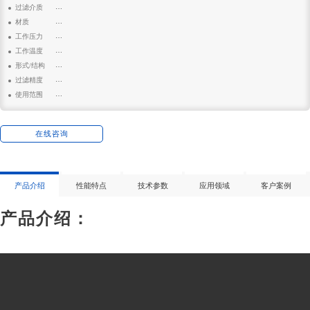
: GHZK-680
过滤介质
: 空气
材质
: 304
工作压力
: 0.4mpa
工作温度
: 10-80℃
形式/结构
: 立式
过滤精度
: 1μm
使用范围
: 空分行业、食品、生化、饮料、电子行业、化纤纺织工业等
在线咨询
产品介绍
性能特点
技术参数
应用领域
客户案例
产品介绍：