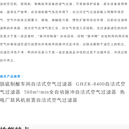
业的空压机、鼓风机、制氧机等设备的进气过滤，可有效保护设备，延长设备使用寿
命，提高生产效率。在压缩机吸气负压作用下，
自洁式空气过滤器
吸入周围环境空
气，空气中的灰尘因重力、静电、接触阻力留、惯性扩散等综合作用，沉积在过滤筒
滤料的外表面，清洁空气在净气室汇合，经出气管进入压缩机。当过滤器滤芯的内外
压差大于某一设定值时，“脉冲控制器” 自动启动，控制 “脉冲阀” 在短时间内用压缩
空气向每排滤芯进行由里向外有程序的脉冲式反冲洗，以除去吸附于滤芯上的积尘。
当滤芯冲洗干净，即内外压差小于某一设定值或反冲洗经过若干次循环后，冲洗过程
自行停止。
相关产品推荐：
脱硫制酸车间自洁式空气过滤器
GHZK-8400自洁式空
气过滤器
560m³/min全自动脉冲自洁式空气过滤器
热
电厂鼓风机前置自洁式空气过滤器