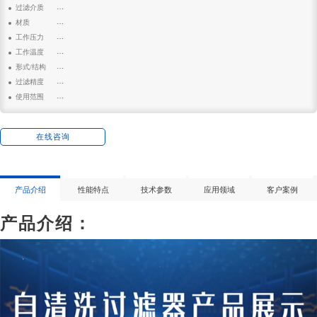
: GHZ-300-100
过滤介质
: 油田回注水、锅炉补给水、生活废水、印染给水、纺织废水
材质
: 碳钢、304不锈钢
工作压力
: 1.0mpa
工作温度
: 10-80℃
形式/结构
: 立式
过滤精度
: 20-3000μm
使用范围
: 建筑、化工、电力、冶金、胶、造纸、轻纺、煤炭、食品等行业
在线咨询
产品介绍
性能特点
技术参数
应用领域
客户案例
产品介绍：