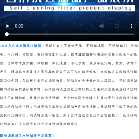
50立方立式自清洗过滤器
主要部件有：不锈钢壳体、不锈钢滤网、不锈钢钢刷、控制
柜、排污阀、控制器、密封圈等部件组成，
自清洗过滤器
利用滤网直接拦截水中的杂
质，去除水体悬浮物、颗粒物，降低浊度，净化水质，减少系统污垢、菌藻、锈蚀等
产生，以净化水质及保护系统其他设备正常工作的精密设备。当液体进入自清洗过滤
器壳体内部，杂质被拦截在过滤筒内壁，过滤后的干净液体从出口流出，当过滤器滤
网内壁的杂质越积越多时，卧式自清洗过滤器进出口的压差达到预设值或达到清洗时
间或手动预制时，将开始自清洗过程，整个包含两个步骤：打开位于卧式自清洗过滤
器上的自动排污阀；电机带动自清洗过滤器滤网内的清洗刷，被滤网所拦截下来的杂
质从排污阀排出，清洗时系统不断流。由于自清洗过滤器具有占地面积小，设计结构
轻巧故被广泛应用于各行业液体过滤预处理系统。
国海滤器相关水过滤器产品推荐：