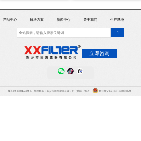
器
产品中心
解决方案
新闻中心
关于我们
生产基地
立即咨询
豫ICP备16004743号-6
版权所有：新乡市国海滤器有限公司（商标：海洁）
豫公网安备41071102000886号
关注官方微
关注官方抖音
关注百家
信平台
平台
号，查看更
多