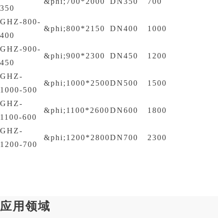
&phi;700*2000
DN350
700
350
GHZ-800-
&phi;800*2150
DN400
1000
400
GHZ-900-
&phi;900*2300
DN450
1200
450
GHZ-
&phi;1000*2500
DN500
1500
1000-500
GHZ-
&phi;1100*2600
DN600
1800
1100-600
GHZ-
&phi;1200*2800
DN700
2300
1200-700
应用领域