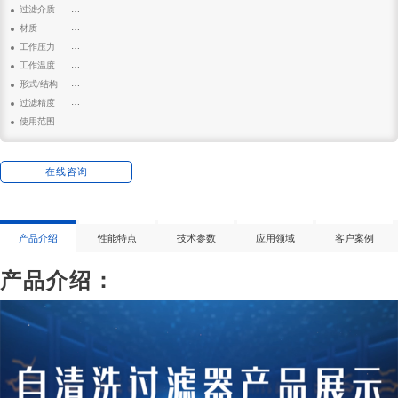
: GHZ-375-200
过滤介质
: 油田回注水、锅炉补给水、生活废水、印染给水、纺织废水
材质
: 碳钢、不锈钢
工作压力
: 0.4MPA
工作温度
: 0-120℃
形式/结构
: 立式
过滤精度
: 50-3000微米
使用范围
: 广泛用于机械制造、打砂、化工涂料、建筑、材料、医药生产、电子、木器加
工等行业生产所产生的粉尘净化。
在线咨询
产品介绍
性能特点
技术参数
应用领域
客户案例
产品介绍：