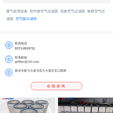
废气处理设备
初中效空气过滤器
高效空气过滤器
板框空气过
滤器
空气除尘滤筒
联系电话
0373-2610711
联系邮箱
ghfilter@163.com
新乡市新飞大道与宏力大道交叉口路南
在线咨询